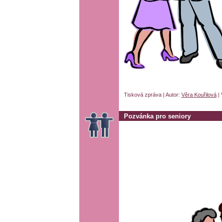
Tisková zpráva | Autor:
Věra Kouřilová
| 
Pozvánka pro seniory