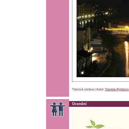
Tisková zpráva | Autor:
Daniela Rybárov
Ocenění