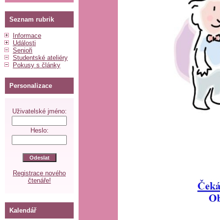
Seznam rubrik
Informace
Události
Senioři
Studentské ateliéry
Pokusy s články
Personalizace
Uživatelské jméno:
Heslo:
Registrace nového
čtenáře!
Kalendář