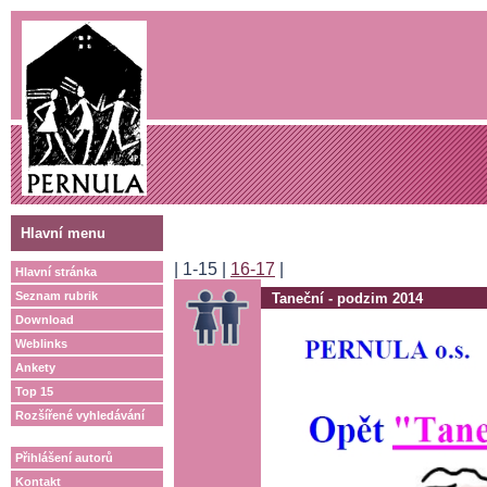
Hlavní menu
|
1-15
|
16-17
|
Hlavní stránka
Seznam rubrik
Taneční - podzim 2014
Download
Weblinks
Ankety
Top 15
Rozšířené vyhledávání
Přihlášení autorů
Kontakt