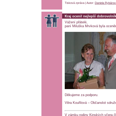
Tisková zpráva | Autor:
Daniela Rybárov
Kraj ocenil nejlepší dobrovolní
Vážení přátelé,
paní Miluška Mrvková byla oceněn
Děkujeme za podporu.
Věra Kouřilová – Občanské sdruž
V zámku rodiny Kinských včera čle