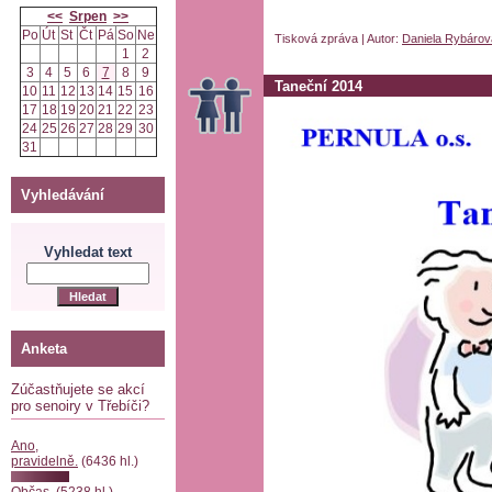
<<
Srpen
>>
Po
Út
St
Čt
Pá
So
Ne
Tisková zpráva | Autor:
Daniela Rybárov
1
2
3
4
5
6
7
8
9
Taneční 2014
10
11
12
13
14
15
16
17
18
19
20
21
22
23
24
25
26
27
28
29
30
31
Vyhledávání
Vyhledat text
Anketa
Zúčastňujete se akcí
pro senoiry v Třebíči?
Ano,
pravidelně.
(6436 hl.)