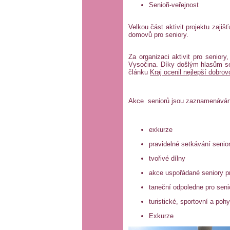
Senioři-veřejnost
Velkou část aktivit projektu zajiš
domovů pro seniory.
Za organizaci aktivit pro senior
Vysočina. Díky došlým hlasům se
článku
Kraj ocenil nejlepší dobro
Akce seniorů jsou zaznamenávány
exkurze
pravidelné setkávání senio
tvořivé dílny
akce uspořádané seniory p
taneční odpoledne pro sen
turistické, sportovní a po
Exkurze