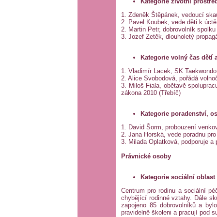
Kategorie životní prostřed
1. Zdeněk Štěpánek, vedoucí skaut
2. Pavel Koubek, vede děti k úctě
2. Martin Petr, dobrovolník spolk
3. Jozef Zetěk, dlouholetý propag
Kategorie volný čas dětí 
1. Vladimír Lacek, SK Taekwondo 
2. Alice Svobodová, pořádá volnoča
3. Miloš Fiala, obětavě spolupracu
zákona 2010 (Třebíč)
Kategorie poradenství, os
1. David Šorm, probouzení venkov
2. Jana Horská, vede poradnu pro 
3. Milada Oplatková, podporuje a 
Právnické osoby
Kategorie sociální oblast
Centrum pro rodinu a sociální péč
chybějící rodinné vztahy. Dále s
zapojeno 85 dobrovolníků a byl
pravidelně školeni a pracují pod s