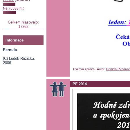
Občas.
(5238 hl.)
Ne.
(5588 hl.)
Celkem hlasovalo:
17262
Informace
Pernula
(C) Luděk Růžička,
2006
Tisková zpráva | Autor:
Daniela Rybárov
PF 2014