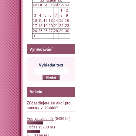
<<
Srpen
>>
Po
Út
St
Čt
Pá
So
Ne
1
2
3
4
5
6
7
8
9
10
11
12
13
14
15
16
17
18
19
20
21
22
23
24
25
26
27
28
29
30
31
Vyhledávání
Vyhledat text
Anketa
Zúčastňujete se akcí pro
senoiry v Třebíči?
Ano, pravidelně.
(6436 hl.)
Občas.
(5238 hl.)
Ne.
(5588 hl.)