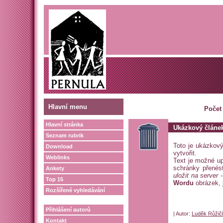
Hlavní menu
Počet
Hlavní stránka
Ukázkový článe
Seznam rubrik
Toto je ukázkov
Download
vytvořit.
Weblinks
Text je možné 
schránky přenés
Ankety
uložit na server 
Top 15
Wordu
obrázek, j
Rozšířené vyhledávání
прически на св
Přihlášení autorů
| Autor:
Luděk Růžič
Kontakt