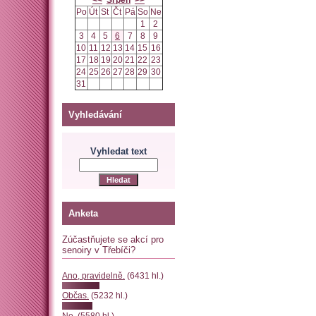
<<
Srpen
>>
Po
Út
St
Čt
Pá
So
Ne
1
2
3
4
5
6
7
8
9
10
11
12
13
14
15
16
17
18
19
20
21
22
23
24
25
26
27
28
29
30
31
Vyhledávání
Vyhledat text
Anketa
Zúčastňujete se akcí pro
senoiry v Třebíči?
Ano, pravidelně.
(6431 hl.)
Občas.
(5232 hl.)
Ne.
(5580 hl.)