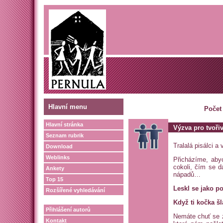
Hlavní menu
Počet
Hlavní stránka
Výzva pro tvoři
Seznam rubrik
Tralalá pisálci a 
Download
Weblinks
Přicházíme, aby
cokoli, čím se d
Ankety
nápadů…
Top 15
Leskl se jako p
Rozšířené vyhledávání
Když ti kočka š
Přihlášení autorů
Nemáte chuť se z
Kontakt