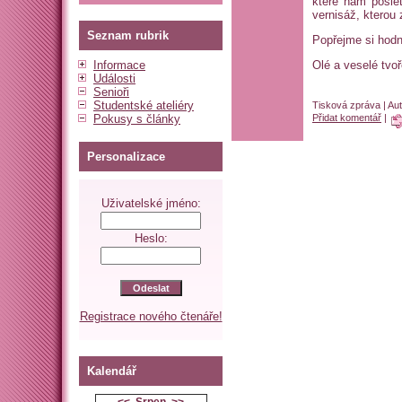
které nám pošl
vernisáž, kterou
Seznam rubrik
Popřejme si hodn
Informace
Olé a veselé tvoř
Události
Senioři
Studentské ateliéry
Tisková zpráva | Au
Pokusy s články
Přidat komentář
|
Personalizace
Uživatelské jméno:
Heslo:
Registrace nového čtenáře!
Kalendář