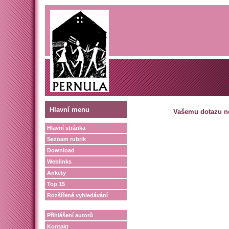
Hlavní menu
Vašemu dotazu ne
Hlavní stránka
Seznam rubrik
Download
Weblinks
Ankety
Top 15
Rozšířené vyhledávání
Přihlášení autorů
Kontakt