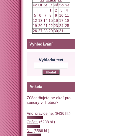
<<
Srpen
>>
Po
Út
St
Čt
Pá
So
Ne
1
2
3
4
5
6
7
8
9
10
11
12
13
14
15
16
17
18
19
20
21
22
23
24
25
26
27
28
29
30
31
Vyhledávání
Vyhledat text
Anketa
Zúčastňujete se akcí pro
senoiry v Třebíči?
Ano, pravidelně.
(6436 hl.)
Občas.
(5238 hl.)
Ne.
(5588 hl.)