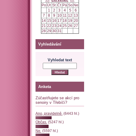
<<
Červenec
>>
Po
Út
St
Čt
Pá
So
Ne
1
2
3
4
5
6
7
8
9
10
11
12
13
14
15
16
17
18
19
20
21
22
23
24
25
26
27
28
29
30
31
Vyhledávání
Vyhledat text
Anketa
Zúčastňujete se akcí pro
senoiry v Třebíči?
Ano, pravidelně.
(6443 hl.)
Občas.
(5247 hl.)
Ne.
(5597 hl.)