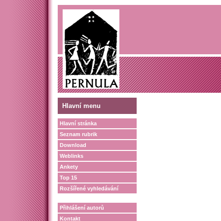
Hlavní menu
Hlavní stránka
Seznam rubrik
Download
Weblinks
Ankety
Top 15
Rozšířené vyhledávání
Přihlášení autorů
Kontakt