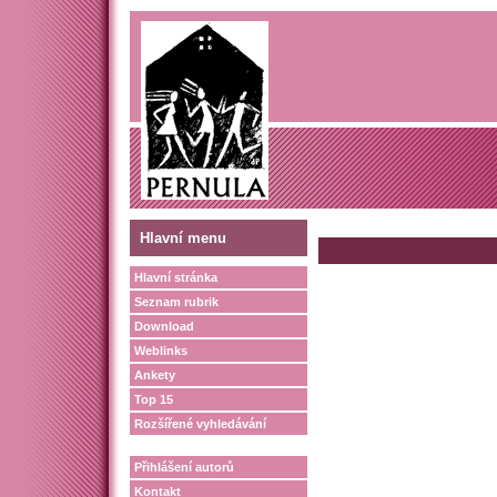
Hlavní menu
Hlavní stránka
Seznam rubrik
Download
Weblinks
Ankety
Top 15
Rozšířené vyhledávání
Přihlášení autorů
Kontakt