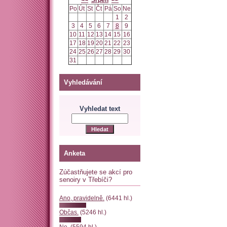
<<
Srpen
>>
Po
Út
St
Čt
Pá
So
Ne
1
2
3
4
5
6
7
8
9
10
11
12
13
14
15
16
17
18
19
20
21
22
23
24
25
26
27
28
29
30
31
Vyhledávání
Vyhledat text
Anketa
Zúčastňujete se akcí pro
senoiry v Třebíči?
Ano, pravidelně.
(6441 hl.)
Občas.
(5246 hl.)
Ne.
(5594 hl.)